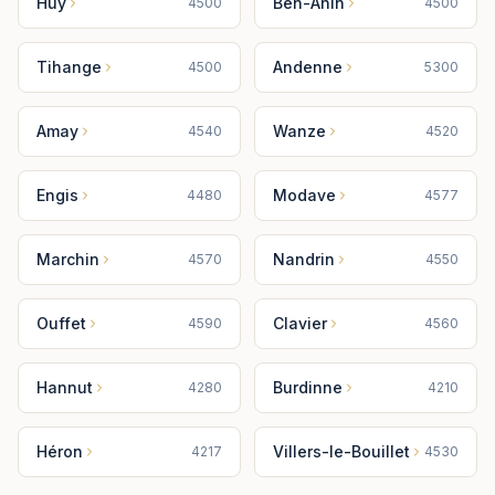
Huy
Ben-Ahin
4500
4500
Tihange
Andenne
4500
5300
Amay
Wanze
4540
4520
Engis
Modave
4480
4577
Marchin
Nandrin
4570
4550
Ouffet
Clavier
4590
4560
Hannut
Burdinne
4280
4210
Héron
Villers-le-Bouillet
4217
4530